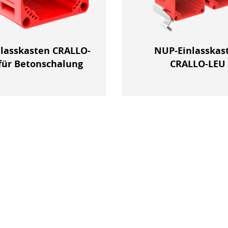
nlasskasten CRALLO-
NUP-Einlasskas
für Betonschalung
CRALLO-LEU