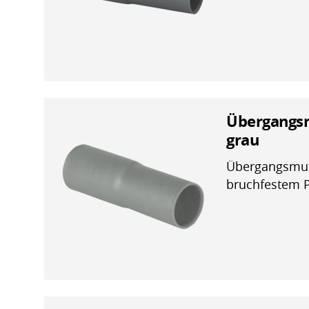
Übergangsm
grau
Übergangsmuff
bruchfestem 