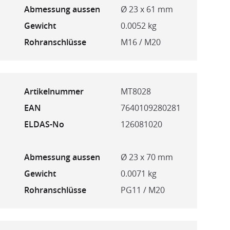
Abmessung aussen
Ø 23 x 61 mm
Gewicht
0.0052 kg
Rohranschlüsse
M16 / M20
Artikelnummer
MT8028
EAN
7640109280281
ELDAS-No
126081020
Abmessung aussen
Ø 23 x 70 mm
Gewicht
0.0071 kg
Rohranschlüsse
PG11 / M20