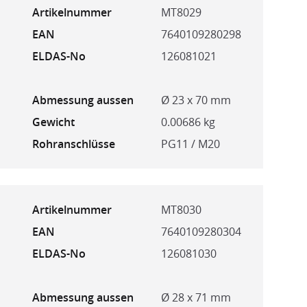
Artikelnummer
MT8029
EAN
7640109280298
ELDAS-No
126081021
Abmessung aussen
Ø 23 x 70 mm
Gewicht
0.00686 kg
Rohranschlüsse
PG11 / M20
Artikelnummer
MT8030
EAN
7640109280304
ELDAS-No
126081030
Abmessung aussen
Ø 28 x 71 mm