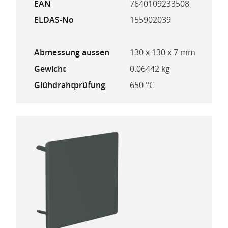
EAN
7640109233508
ELDAS-No
155902039
Abmessung aussen
130 x 130 x 7 mm
Gewicht
0.06442 kg
Glühdrahtprüfung
650 °C