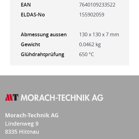
EAN
7640109233522
ELDAS-No
155902059
Abmessung aussen
130 x 130 x 7 mm
Gewicht
0.0462 kg
Glühdrahtprüfung
650 °C
Morach-Technik AG
Lindenweg 9
8335 Hittnau