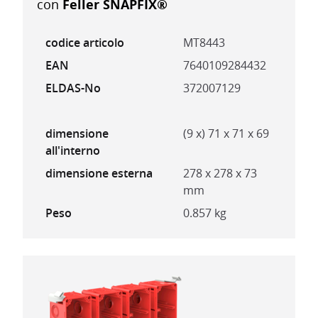
con
Feller SNAPFIX®
codice articolo
MT8443
EAN
7640109284432
ELDAS-No
372007129
dimensione
(9 x) 71 x 71 x 69
all'interno
dimensione esterna
278 x 278 x 73
mm
Peso
0.857 kg