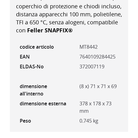
coperchio di protezione e chiodi incluso,
distanza apparecchi 100 mm, polietilene,
TFI a 650 °C, senza alogeni, compatibile
con
Feller SNAPFIX®
codice articolo
MT8442
EAN
7640109284425
ELDAS-No
372007119
dimensione
(8 x) 71 x 71 x 69
all'interno
dimensione esterna
378 x 178 x 73
mm
Peso
0.745 kg