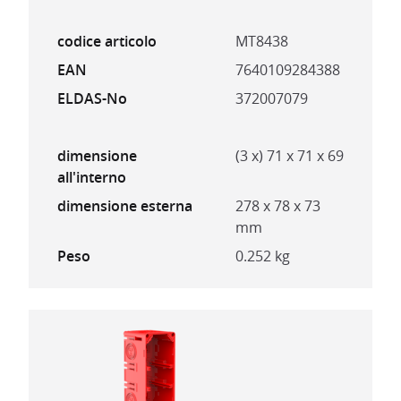
codice articolo
MT8438
EAN
7640109284388
ELDAS-No
372007079
dimensione
(3 x) 71 x 71 x 69
all'interno
dimensione esterna
278 x 78 x 73
mm
Peso
0.252 kg