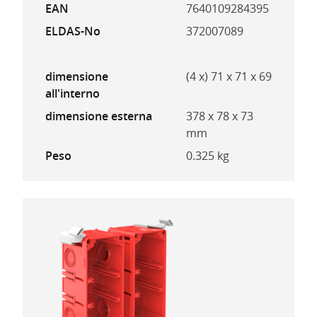
EAN
7640109284395
ELDAS-No
372007089
dimensione
(4 x) 71 x 71 x 69
all'interno
dimensione esterna
378 x 78 x 73
mm
Peso
0.325 kg