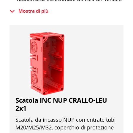
Grande spazio di montaggio
Mostra di più
Prova filo incandescente IEC 60695-2-11
650 °C
Senza alogeni secondo IEC 60754-1
Scatola INC NUP CRALLO-LEU
2x1
Scatola da incasso NUP con entrate tubi
M20/M25/M32, coperchio di protezione