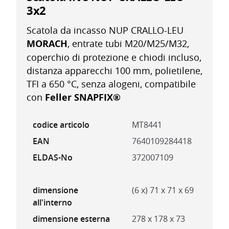
3x2
Scatola da incasso NUP CRALLO-LEU
MORACH
, entrate tubi M20/M25/M32,
coperchio di protezione e chiodi incluso,
distanza apparecchi 100 mm, polietilene,
TFI a 650 °C, senza alogeni, compatibile
con
Feller SNAPFIX®
codice articolo
MT8441
EAN
7640109284418
ELDAS-No
372007109
dimensione
(6 x) 71 x 71 x 69
all'interno
dimensione esterna
278 x 178 x 73