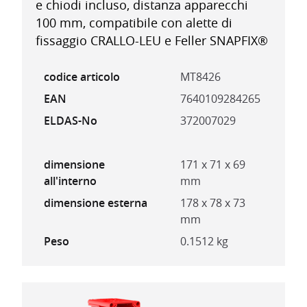
e chiodi incluso, distanza apparecchi
100 mm, compatibile con alette di
fissaggio CRALLO-LEU e Feller SNAPFIX®
codice articolo
MT8426
EAN
7640109284265
ELDAS-No
372007029
dimensione
171 x 71 x 69
all'interno
mm
dimensione esterna
178 x 78 x 73
mm
Peso
0.1512 kg