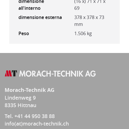
dimensione
(16 x) 71 x 71 x
all'interno
69
dimensione esterna
378 x 378 x 73
mm
Peso
1.506 kg
Morach-Technik AG
Lindenweg 9
8335 Hittnau
Tel. +41 44 950 38 88
info(at)morach-technik.ch