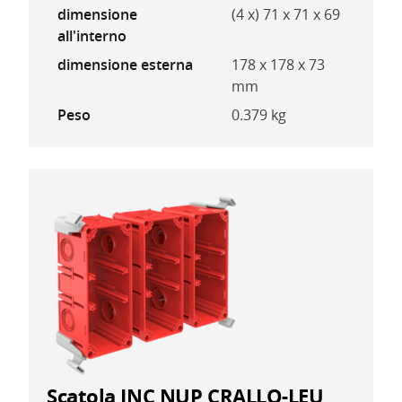
dimensione
(4 x) 71 x 71 x 69
all'interno
dimensione esterna
178 x 178 x 73
mm
Peso
0.379 kg
Scatola INC NUP CRALLO-LEU