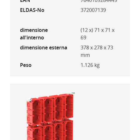
EAN
7640109284449
ELDAS-No
372007139
dimensione
(12 x) 71 x 71 x
all'interno
69
dimensione esterna
378 x 278 x 73
mm
Peso
1.126 kg