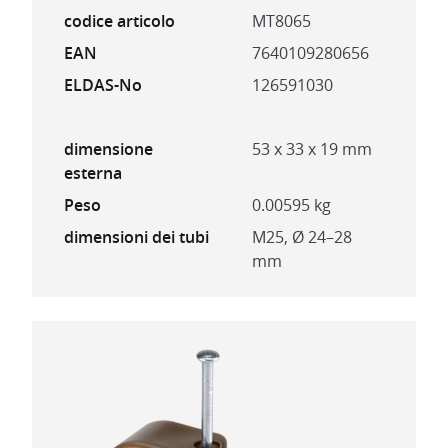
codice articolo
MT8065
EAN
7640109280656
ELDAS-No
126591030
dimensione
53 x 33 x 19 mm
esterna
Peso
0.00595 kg
dimensioni dei tubi
M25, Ø 24–28
mm