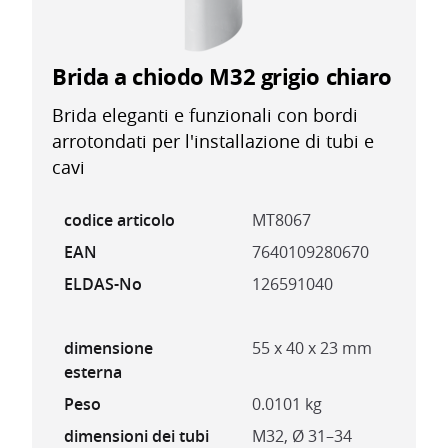
Brida a chiodo M32 grigio chiaro
Brida eleganti e funzionali con bordi
arrotondati per l'installazione di tubi e
cavi
codice articolo
MT8067
EAN
7640109280670
ELDAS-No
126591040
dimensione
55 x 40 x 23 mm
esterna
Peso
0.0101 kg
dimensioni dei tubi
M32, Ø 31–34