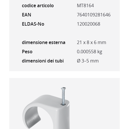
codice articolo
MT8164
EAN
7640109281646
ELDAS-No
120020068
dimensione esterna
21 x 8 x 6 mm
Peso
0.000558 kg
dimensioni dei tubi
Ø 3–5 mm