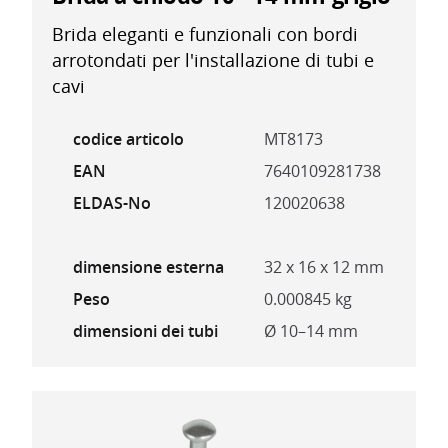
Brida eleganti e funzionali con bordi
arrotondati per l'installazione di tubi e
cavi
codice articolo
MT8173
EAN
7640109281738
ELDAS-No
120020638
dimensione esterna
32 x 16 x 12 mm
Peso
0.000845 kg
dimensioni dei tubi
Ø 10–14 mm