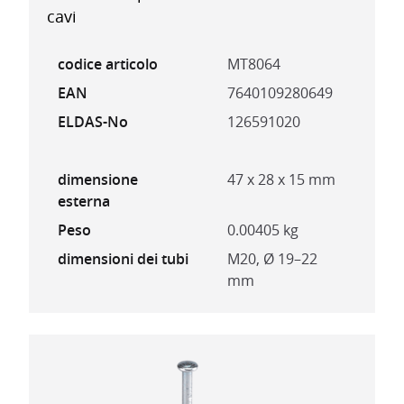
cavi
codice articolo
MT8064
EAN
7640109280649
ELDAS-No
126591020
dimensione
47 x 28 x 15 mm
esterna
Peso
0.00405 kg
dimensioni dei tubi
M20, Ø 19–22
mm