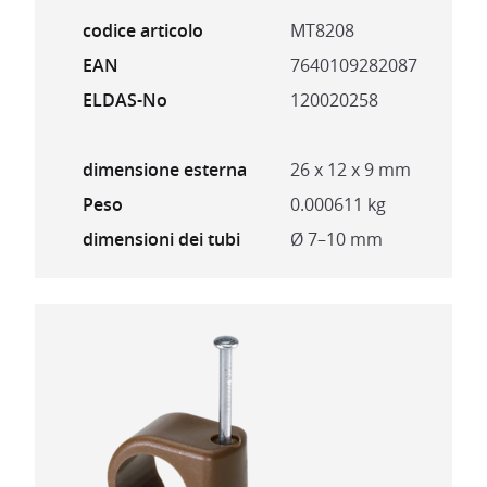
codice articolo
MT8208
EAN
7640109282087
ELDAS-No
120020258
dimensione esterna
26 x 12 x 9 mm
Peso
0.000611 kg
dimensioni dei tubi
Ø 7–10 mm