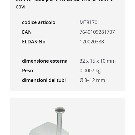
cavi
codice articolo
MT8170
EAN
7640109281707
ELDAS-No
120020338
dimensione esterna
32 x 15 x 10 mm
Peso
0.0007 kg
dimensioni dei tubi
Ø 8–12 mm