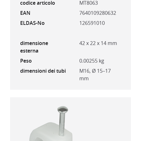
codice articolo
MT8063
EAN
7640109280632
ELDAS-No
126591010
dimensione
42 x 22 x 14 mm
esterna
Peso
0.00255 kg
dimensioni dei tubi
M16, Ø 15–17
mm