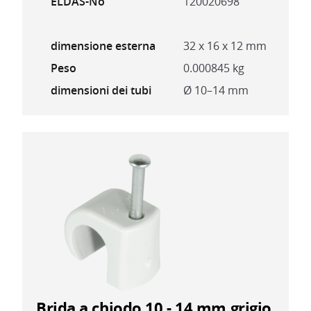
ELDAS-No
120020698
dimensione esterna
32 x 16 x 12 mm
Peso
0.000845 kg
dimensioni dei tubi
Ø 10–14 mm
Brida a chiodo 10 - 14 mm grigio