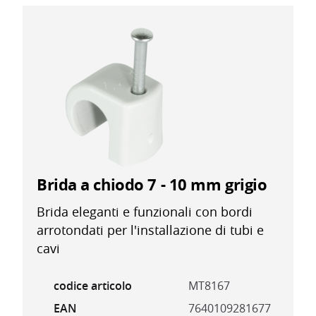
Senza alogeni secondo IEC 60754-1
Resistente ai raggi UV
Chiodo in acciaio zincato montato
Testa chiodo semicilindrica retrattile
Umweltschonend rezyklierbar
Brida a chiodo 7 - 10 mm grigio
Brida eleganti e funzionali con bordi
arrotondati per l'installazione di tubi e
cavi
codice articolo
MT8167
EAN
7640109281677