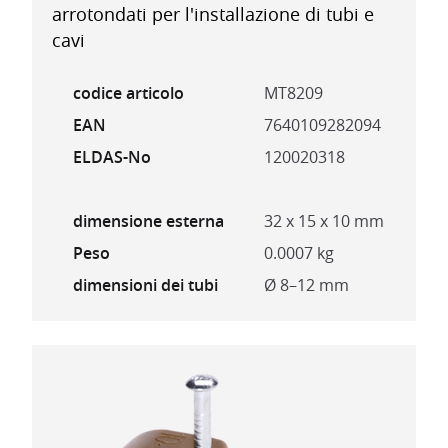
arrotondati per l'installazione di tubi e
cavi
codice articolo
MT8209
EAN
7640109282094
ELDAS-No
120020318
dimensione esterna
32 x 15 x 10 mm
Peso
0.0007 kg
dimensioni dei tubi
Ø 8–12 mm