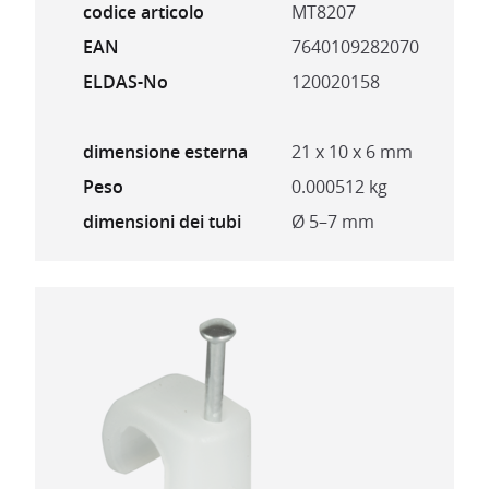
codice articolo
MT8207
EAN
7640109282070
ELDAS-No
120020158
dimensione esterna
21 x 10 x 6 mm
Peso
0.000512 kg
dimensioni dei tubi
Ø 5–7 mm