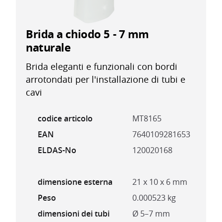
Brida a chiodo 5 - 7 mm
naturale
Brida eleganti e funzionali con bordi
arrotondati per l'installazione di tubi e
cavi
codice articolo
MT8165
EAN
7640109281653
ELDAS-No
120020168
dimensione esterna
21 x 10 x 6 mm
Peso
0.000523 kg
dimensioni dei tubi
Ø 5–7 mm