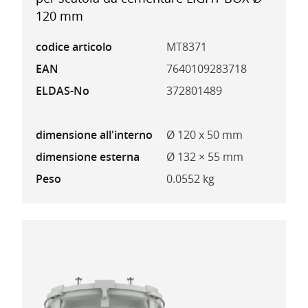
120 mm
codice articolo
MT8371
EAN
7640109283718
ELDAS-No
372801489
dimensione all'interno
Ø 120 x 50 mm
dimensione esterna
Ø 132 × 55 mm
Peso
0.0552 kg