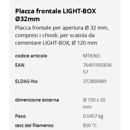
Placca frontale LIGHT-BOX
Ø32mm
Placca frontale per apertura Ø 32 mm,
compresi i chiodi, per scatola da
cementare LIGHT-BOX, Ø 120 mm
codice articolo
MT8365
EAN
76401092836
57
ELDAS-No
372800489
dimensione esterna
Ø 150 x 20
mm
Peso
0.0457 kg
test del filamento
850 °C