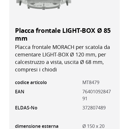
Placca frontale LIGHT-BOX Ø 85
mm
Placca frontale MORACH per scatola da
cementare LIGHT-BOX Ø 120 mm, per
calcestruzzo a vista, uscita Ø 68 mm,
compresi i chiodi
codice articolo
MT8479
EAN
76401092847
91
ELDAS-No
372807489
dimensione esterna
Ø 150 x 20