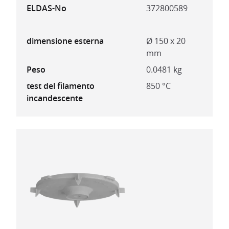
ELDAS-No
372800589
dimensione esterna
Ø 150 x 20
mm
Peso
0.0481 kg
test del filamento
850 °C
incandescente