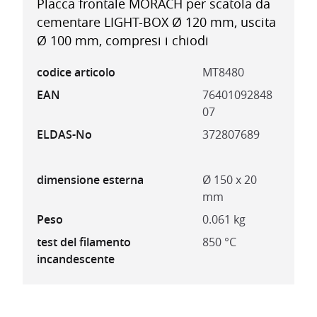
Placca frontale MORACH per scatola da
cementare LIGHT-BOX Ø 120 mm, uscita
Ø 100 mm, compresi i chiodi
codice articolo
MT8480
EAN
76401092848
07
ELDAS-No
372807689
dimensione esterna
Ø 150 x 20
mm
Peso
0.061 kg
test del filamento
850 °C
incandescente