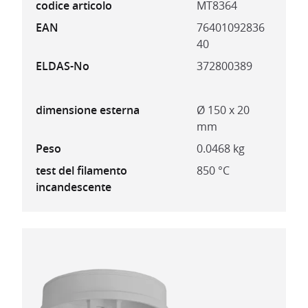
codice articolo
MT8364
EAN
76401092836
40
ELDAS-No
372800389
dimensione esterna
Ø 150 x 20
mm
Peso
0.0468 kg
test del filamento
850 °C
incandescente