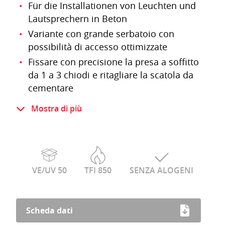
Für die Installationen von Leuchten und
Lautsprechern in Beton
Variante con grande serbatoio con
possibilità di accesso ottimizzate
Fissare con precisione la presa a soffitto
da 1 a 3 chiodi e ritagliare la scatola da
cementare
Gran numero di opzioni di montaggio
Mostra di più
Profondità di posa 120 mm o 145 mm e
diametro interno 120 mm
I tubi sono tenuti saldamente dai
collaudati doppi artigli CRALLO
VE/UV 50
TFI 850
SENZA ALOGENI
Adatto per calcestruzzo a vista
Prova filo incandescente IEC 60695-2-11
850 °C
Scheda dati
Senza alogeni secondo IEC 60754-1