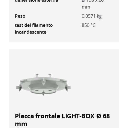
dimensione esterna
Ø 150 x 20
mm
Peso
0.0571 kg
test del filamento
850 °C
incandescente
Placca frontale LIGHT-BOX Ø 68
mm