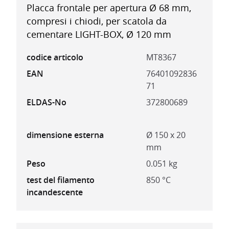
Placca frontale per apertura Ø 68 mm,
compresi i chiodi, per scatola da
cementare LIGHT-BOX, Ø 120 mm
codice articolo
MT8367
EAN
76401092836
71
ELDAS-No
372800689
dimensione esterna
Ø 150 x 20
mm
Peso
0.051 kg
test del filamento
850 °C
incandescente