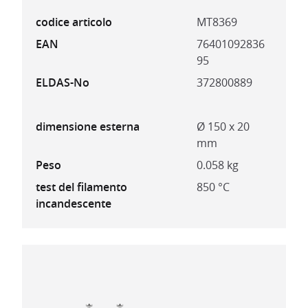
codice articolo
MT8369
EAN
76401092836
95
ELDAS-No
372800889
dimensione esterna
Ø 150 x 20
mm
Peso
0.058 kg
test del filamento
850 °C
incandescente