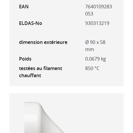
EAN
7640109283
053
ELDAS-No
930313219
dimension extérieure
Ø 90 x 58
mm
Poids
0.0679 kg
testées au filament
850 °C
chauffant