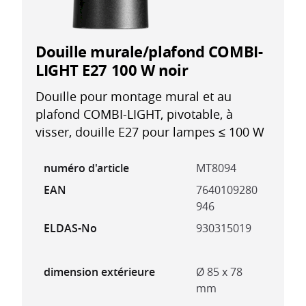
Douille murale/plafond COMBI-
LIGHT E27 100 W noir
Douille pour montage mural et au
plafond COMBI-LIGHT, pivotable, à
visser, douille E27 pour lampes ≤ 100 W
numéro d'article
MT8094
EAN
7640109280
946
ELDAS-No
930315019
dimension extérieure
Ø 85 x 78
mm