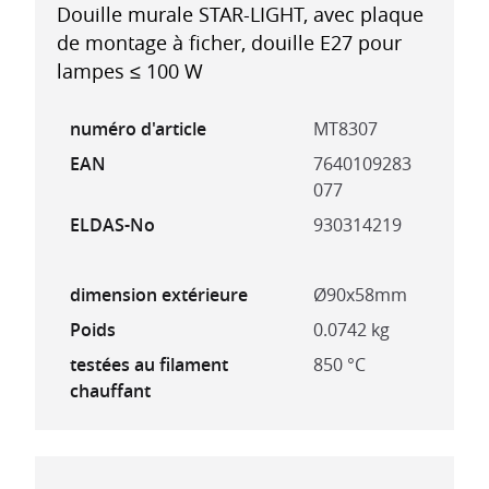
Douille murale STAR-LIGHT, avec plaque
de montage à ficher, douille E27 pour
lampes ≤ 100 W
numéro d'article
MT8307
EAN
7640109283
077
ELDAS-No
930314219
dimension extérieure
Ø90x58mm
Poids
0.0742 kg
testées au filament
850 °C
chauffant