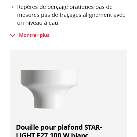
Repères de perçage pratiques pas de
mesures pas de traçages alignement avec
un niveau à eau
Introductions de tubes aisément
Montrer plus
défonçables tubes KIR M16 et M20 à fleur
du mur plaque de montage chanfreinée
pour une introduction optimale du câble
Douille clipsée sur la plaque de montage
déblocable avec un tournevis
Test au filament incandescent IEC 60695-2-
11 850 °C
Sans halogènes selon IEC 60754-1
Douille pour plafond STAR-
LIGHT E27 100 W blanc