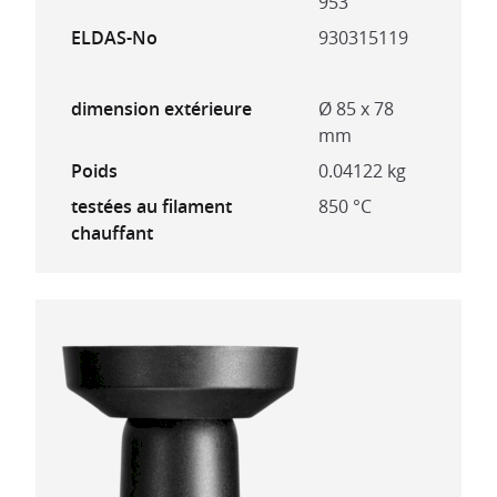
953
ELDAS-No
930315119
dimension extérieure
Ø 85 x 78
mm
Poids
0.04122 kg
testées au filament
850 °C
chauffant