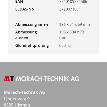
EAN
7640109284586
ELDAS-No
372007189
Abmessung innen
191 x 71 x 69 mm
Abmessung
198 x 304 x 73
aussen
mm
Glühdrahtprüfung
650 °C
Morach-Technik AG
Lindenweg 9
8335 Hittnau