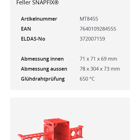
Feller SNAPFIX®
Artikelnummer
MT8455
EAN
7640109284555
ELDAS-No
372007159
Abmessung innen
71 x 71 x 69 mm
Abmessung aussen
78 x 304 x 73 mm
Glühdrahtprüfung
650 °C