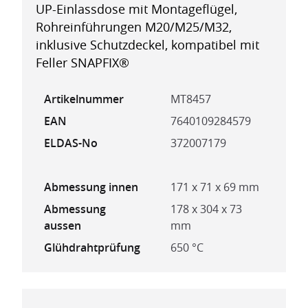
UP-Einlassdose mit Montageflügel,
Rohreinführungen M20/M25/M32,
inklusive Schutzdeckel, kompatibel mit
Feller SNAPFIX®
Artikelnummer
MT8457
EAN
7640109284579
ELDAS-No
372007179
Abmessung innen
171 x 71 x 69 mm
Abmessung
178 x 304 x 73
aussen
mm
Glühdrahtprüfung
650 °C