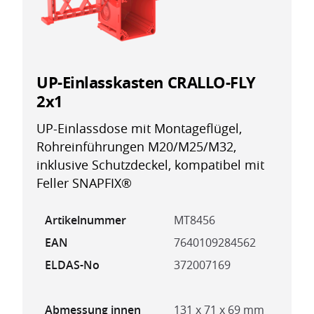
UP-Einlasskasten CRALLO-FLY
2x1
UP-Einlassdose mit Montageflügel,
Rohreinführungen M20/M25/M32,
inklusive Schutzdeckel, kompatibel mit
Feller SNAPFIX®
Artikelnummer
MT8456
EAN
7640109284562
ELDAS-No
372007169
Abmessung innen
131 x 71 x 69 mm