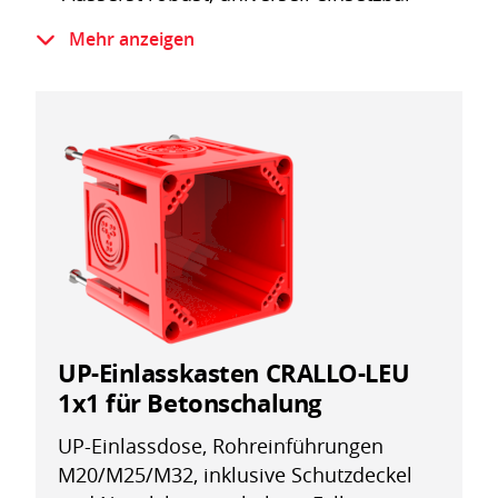
Mit grossen Montageraum
Mehr anzeigen
Inklusive Nägel und Schutzdeckel
Glühdrahtprüfung IEC 60695-2-11: 650 °C
Halogenfrei nach IEC 60754-1
UP-Einlasskasten CRALLO-LEU
1x1 für Betonschalung
UP-Einlassdose, Rohreinführungen
M20/M25/M32, inklusive Schutzdeckel