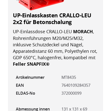
UP-Einlasskasten CRALLO-LEU
2x2 für Betonschalung
UP-Einlassdose CRALLO-LEU
MORACH
,
Rohreinführungen M20/M25/M32,
inklusive Schutzdeckel und Nägel,
Apparatedistanz 60 mm, Polyethylen rot,
GDP 650°C, halogenfrei, kompatibel mit
Feller SNAPFIX®
Artikelnummer
MT8435
EAN
7640109284357
ELDAS-No
372000099
Abmessung innen
131 x 131 x 69