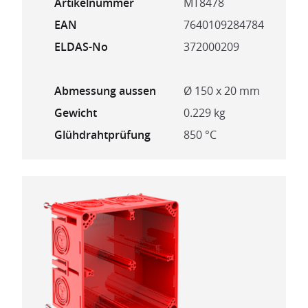
Artikelnummer
MT8478
EAN
7640109284784
ELDAS-No
372000209
Abmessung aussen
Ø 150 x 20 mm
Gewicht
0.229 kg
Glühdrahtprüfung
850 °C