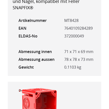
und Nägel, kompatibel mit Feller
SNAPFIX®
Artikelnummer
MT8428
EAN
7640109284289
ELDAS-No
372000049
Abmessung innen
71 x 71 x 69 mm
Abmessung aussen
78 x 78 x 73 mm
Gewicht
0.1103 kg