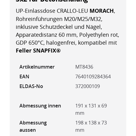
UP-Einlassdose CRALLO-LEU
MORACH
,
Rohreinführungen M20/M25/M32,
inklusive Schutzdeckel und Nägel,
Apparatedistanz 60 mm, Polyethylen rot,
GDP 650°C, halogenfrei, kompatibel mit
Feller SNAPFIX®
Artikelnummer
MT8436
EAN
7640109284364
ELDAS-No
372000109
Abmessung innen
191 x 131 x 69
mm
Abmessung
198 x 138 x 73
aussen
mm