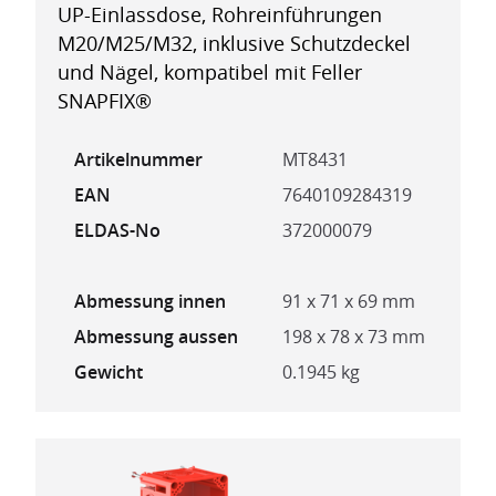
UP-Einlassdose, Rohreinführungen
M20/M25/M32, inklusive Schutzdeckel
und Nägel, kompatibel mit Feller
SNAPFIX®
Artikelnummer
MT8431
EAN
7640109284319
ELDAS-No
372000079
Abmessung innen
91 x 71 x 69 mm
Abmessung aussen
198 x 78 x 73 mm
Gewicht
0.1945 kg