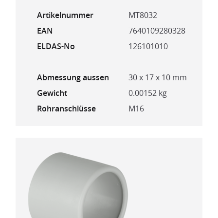
Artikelnummer
MT8032
EAN
7640109280328
ELDAS-No
126101010
Abmessung aussen
30 x 17 x 10 mm
Gewicht
0.00152 kg
Rohranschlüsse
M16