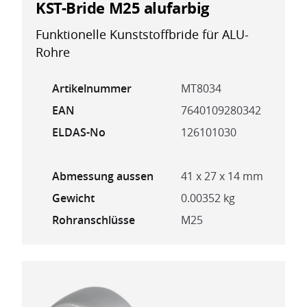
KST-Bride M25 alufarbig
Funktionelle Kunststoffbride für ALU-
Rohre
Artikelnummer
MT8034
EAN
7640109280342
ELDAS-No
126101030
Abmessung aussen
41 x 27 x 14 mm
Gewicht
0.00352 kg
Rohranschlüsse
M25