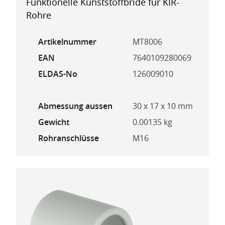
Funktionelle Kunststoffbride für KIR-
Rohre
Artikelnummer
MT8006
EAN
7640109280069
ELDAS-No
126009010
Abmessung aussen
30 x 17 x 10 mm
Gewicht
0.00135 kg
Rohranschlüsse
M16