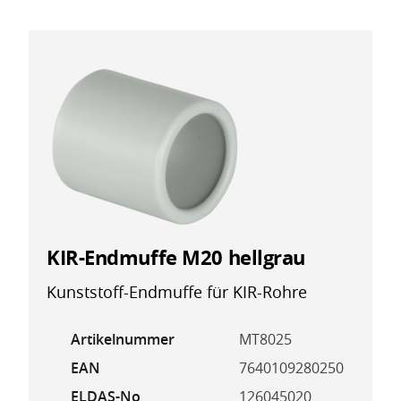
UV-beständig
Minigripp-Beutel sind
wiederverschliessbar
KIR-Endmuffe M20 hellgrau
Kunststoff-Endmuffe für KIR-Rohre
Artikelnummer
MT8025
EAN
7640109280250
ELDAS-No
126045020