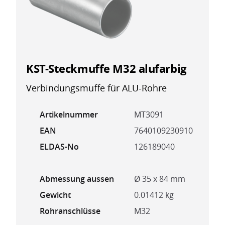
KST-Steckmuffe M32 alufarbig
Verbindungsmuffe für ALU-Rohre
Artikelnummer
MT3091
EAN
7640109230910
ELDAS-No
126189040
Abmessung aussen
Ø 35 x 84 mm
Gewicht
0.01412 kg
Rohranschlüsse
M32