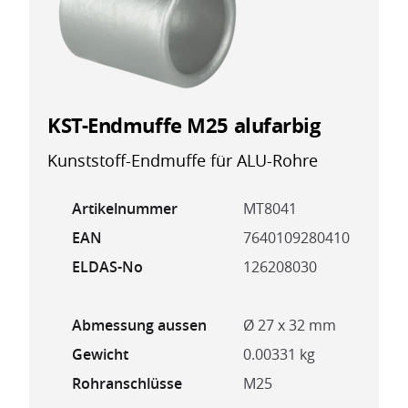
KST-Endmuffe M25 alufarbig
Kunststoff-Endmuffe für ALU-Rohre
Artikelnummer
MT8041
EAN
7640109280410
ELDAS-No
126208030
Abmessung aussen
Ø 27 x 32 mm
Gewicht
0.00331 kg
Rohranschlüsse
M25