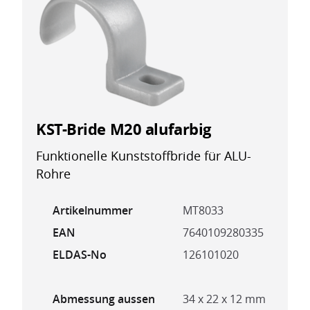
KST-Bride M20 alufarbig
Funktionelle Kunststoffbride für ALU-
Rohre
Artikelnummer
MT8033
EAN
7640109280335
ELDAS-No
126101020
Abmessung aussen
34 x 22 x 12 mm