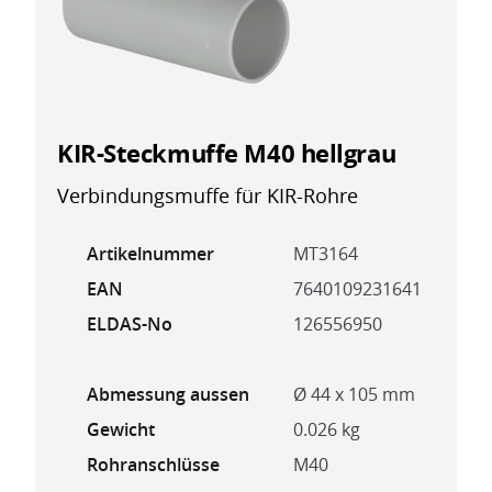
KIR-Steckmuffe M40 hellgrau
Verbindungsmuffe für KIR-Rohre
Artikelnummer
MT3164
EAN
7640109231641
ELDAS-No
126556950
Abmessung aussen
Ø 44 x 105 mm
Gewicht
0.026 kg
Rohranschlüsse
M40