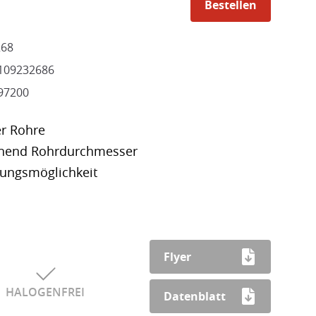
Bestellen
68
109232686
97200
er Rohre
chend Rohrdurchmesser
ungsmöglichkeit
 gerillten Installationsrohre
ent von der Grösse M16 bis M125
Flyer
HALOGENFREI
Datenblatt