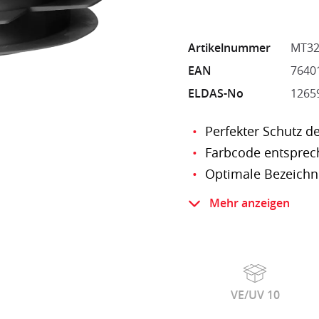
Artikelnummer
MT32
EAN
7640
ELDAS-No
1265
Perfekter Schutz d
Farbcode entspre
Optimale Bezeichn
Für alle glatten und
Mehr anzeigen
Komplettes Sortim
VE/UV 10