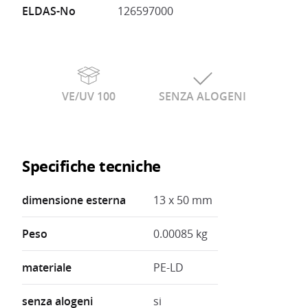
ELDAS-No
126597000
VE/UV 100
SENZA ALOGENI
Specifiche tecniche
dimensione esterna
13 x 50 mm
Peso
0.00085 kg
materiale
PE-LD
senza alogeni
si