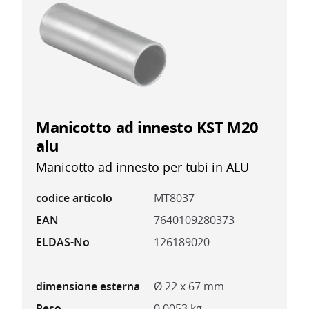
Manicotto ad innesto KST M20
alu
Manicotto ad innesto per tubi in ALU
codice articolo
MT8037
EAN
7640109280373
ELDAS-No
126189020
dimensione esterna
Ø 22 x 67 mm
Peso
0.0053 kg