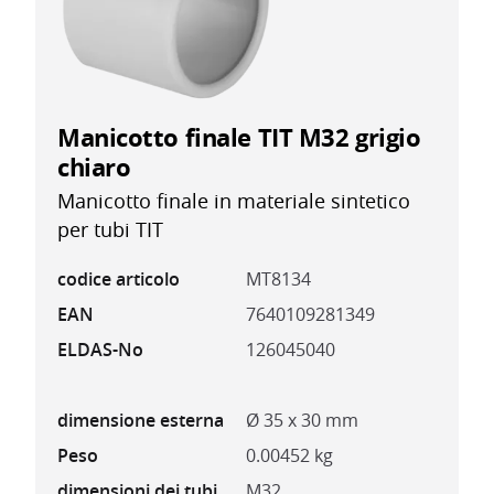
Manicotto finale TIT M32 grigio
chiaro
Manicotto finale in materiale sintetico
per tubi TIT
codice articolo
MT8134
EAN
7640109281349
ELDAS-No
126045040
dimensione esterna
Ø 35 x 30 mm
Peso
0.00452 kg
dimensioni dei tubi
M32