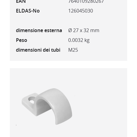
EAN
7640109280267
ELDAS-No
126045030
dimensione esterna
Ø 27 x 32 mm
Peso
0.0032 kg
dimensioni dei tubi
M25