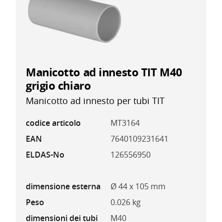
Manicotto ad innesto TIT M40
grigio chiaro
Manicotto ad innesto per tubi TIT
codice articolo
MT3164
EAN
7640109231641
ELDAS-No
126556950
dimensione esterna
Ø 44 x 105 mm
Peso
0.026 kg
dimensioni dei tubi
M40