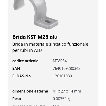
Brida KST M25 alu
Brida in materiale sintetico funzionale
per tubi in ALU
codice articolo
MT8034
EAN
7640109280342
ELDAS-No
126101030
dimensione esterna
41 x 27 x 14 mm
Peso
0.00352 kg