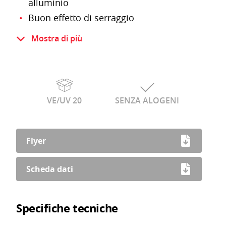
alluminio
Buon effetto di serraggio
Plastica infrangibile resistente e
Mostra di più
dimensionalmente stabile
Resistente ai raggi UV
Le buste Minigripp sono richiudibili
VE/UV 20
SENZA ALOGENI
Flyer
Scheda dati
Specifiche tecniche