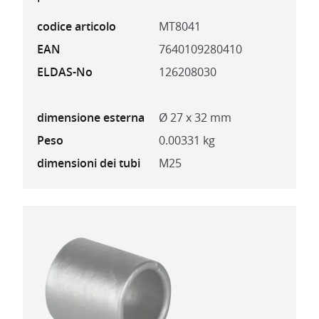
codice articolo
MT8041
EAN
7640109280410
ELDAS-No
126208030
dimensione esterna
Ø 27 x 32 mm
Peso
0.00331 kg
dimensioni dei tubi
M25