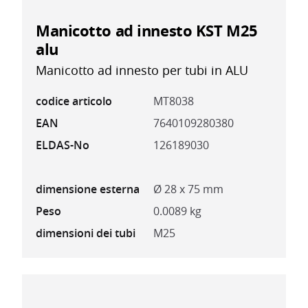
Manicotto ad innesto KST M25
alu
Manicotto ad innesto per tubi in ALU
codice articolo
MT8038
EAN
7640109280380
ELDAS-No
126189030
dimensione esterna
Ø 28 x 75 mm
Peso
0.0089 kg
dimensioni dei tubi
M25