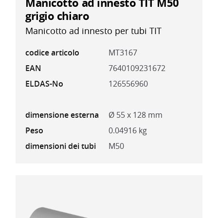
Manicotto ad innesto TIT M50
grigio chiaro
Manicotto ad innesto per tubi TIT
codice articolo
MT3167
EAN
7640109231672
ELDAS-No
126556960
dimensione esterna
Ø 55 x 128 mm
Peso
0.04916 kg
dimensioni dei tubi
M50