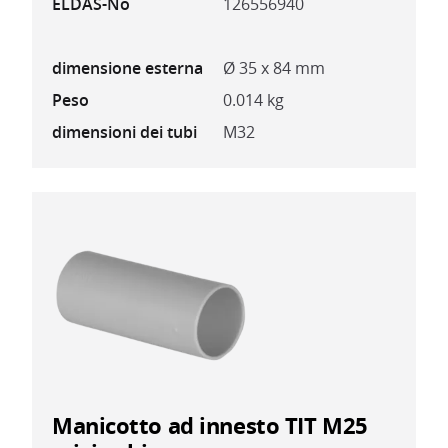
ELDAS-No
126556940
dimensione esterna
Ø 35 x 84 mm
Peso
0.014 kg
dimensioni dei tubi
M32
Manicotto ad innesto TIT M25