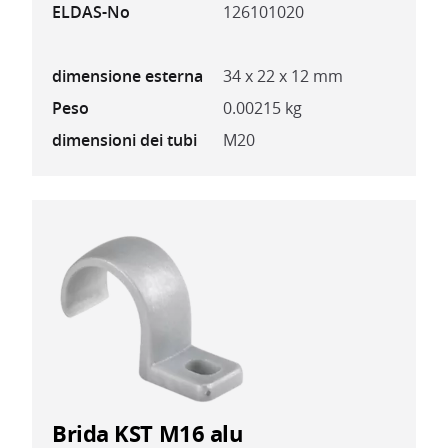
ELDAS-No
126101020
dimensione esterna
34 x 22 x 12 mm
Peso
0.00215 kg
dimensioni dei tubi
M20
Brida KST M16 alu