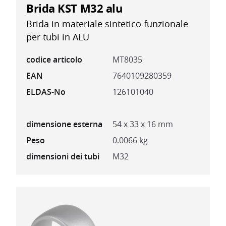
Brida KST M32 alu
Brida in materiale sintetico funzionale
per tubi in ALU
codice articolo
MT8035
EAN
7640109280359
ELDAS-No
126101040
dimensione esterna
54 x 33 x 16 mm
Peso
0.0066 kg
dimensioni dei tubi
M32