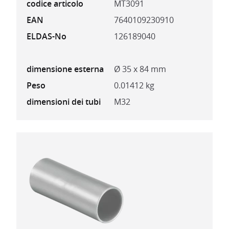
codice articolo
MT3091
EAN
7640109230910
ELDAS-No
126189040
dimensione esterna
Ø 35 x 84 mm
Peso
0.01412 kg
dimensioni dei tubi
M32