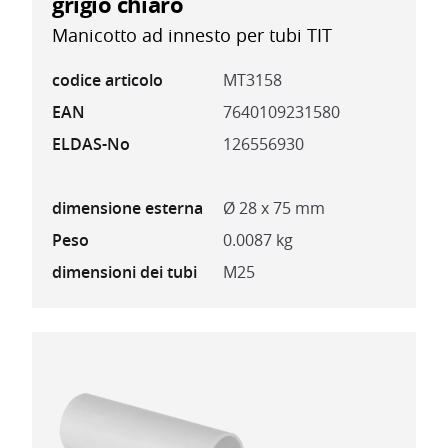
grigio chiaro
Manicotto ad innesto per tubi TIT
codice articolo
MT3158
EAN
7640109231580
ELDAS-No
126556930
dimensione esterna
Ø 28 x 75 mm
Peso
0.0087 kg
dimensioni dei tubi
M25