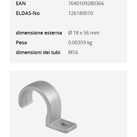
EAN
7640109280366
ELDAS-No
126189010
dimensione esterna
Ø 18 x 56 mm
Peso
0.00359 kg
dimensioni dei tubi
M16