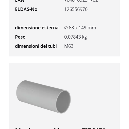
EAN
7640109231702
ELDAS-No
126556970
dimensione esterna
Ø 68 x 149 mm
Peso
0.07843 kg
dimensioni dei tubi
M63