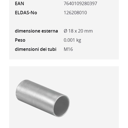
EAN
7640109280397
ELDAS-No
126208010
dimensione esterna
Ø 18 x 20 mm
Peso
0.001 kg
dimensioni dei tubi
M16