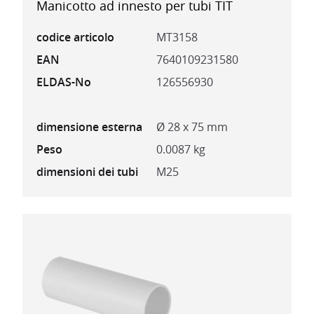
Manicotto ad innesto per tubi TIT
codice articolo
MT3158
EAN
7640109231580
ELDAS-No
126556930
dimensione esterna
Ø 28 x 75 mm
Peso
0.0087 kg
dimensioni dei tubi
M25