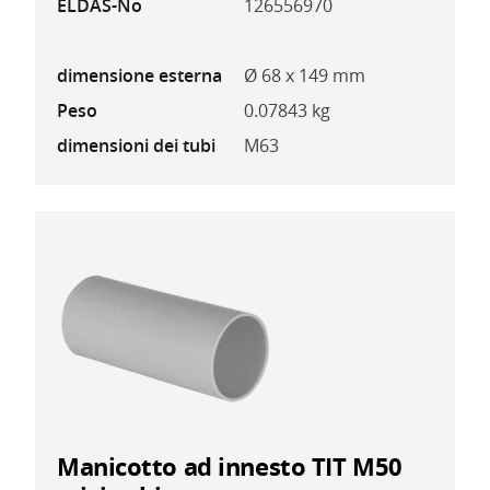
ELDAS-No
126556970
dimensione esterna
Ø 68 x 149 mm
Peso
0.07843 kg
dimensioni dei tubi
M63
Manicotto ad innesto TIT M50