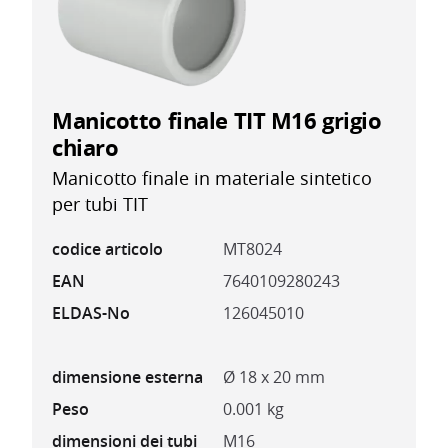
Manicotto finale TIT M16 grigio
chiaro
Manicotto finale in materiale sintetico
per tubi TIT
codice articolo
MT8024
EAN
7640109280243
ELDAS-No
126045010
dimensione esterna
Ø 18 x 20 mm
Peso
0.001 kg
dimensioni dei tubi
M16