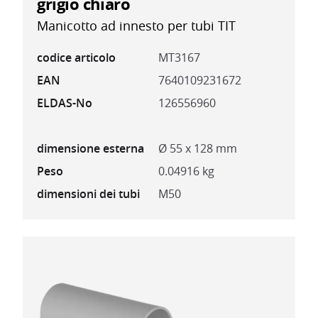
grigio chiaro
Manicotto ad innesto per tubi TIT
codice articolo
MT3167
EAN
7640109231672
ELDAS-No
126556960
dimensione esterna
Ø 55 x 128 mm
Peso
0.04916 kg
dimensioni dei tubi
M50