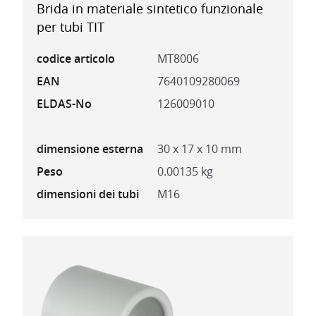
Brida in materiale sintetico funzionale
per tubi TIT
codice articolo
MT8006
EAN
7640109280069
ELDAS-No
126009010
dimensione esterna
30 x 17 x 10 mm
Peso
0.00135 kg
dimensioni dei tubi
M16