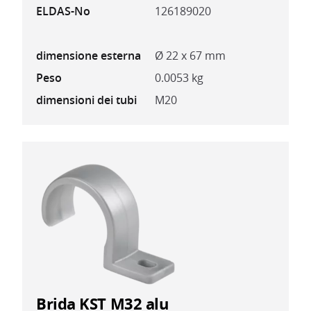
ELDAS-No
126189020
dimensione esterna
Ø 22 x 67 mm
Peso
0.0053 kg
dimensioni dei tubi
M20
Brida KST M32 alu