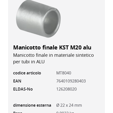
Manicotto finale KST M20 alu
Manicotto finale in materiale sintetico
per tubi in ALU
codice articolo
MT8040
EAN
7640109280403
ELDAS-No
126208020
dimensione esterna
Ø 22 x 24 mm