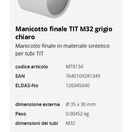
Manicotto finale TIT M32 grigio
chiaro
Manicotto finale in materiale sintetico
per tubi TIT
codice articolo
MT8134
EAN
7640109281349
ELDAS-No
126045040
dimensione esterna
Ø 35 x 30 mm
Peso
0.00452 kg
dimensioni dei tubi
M32