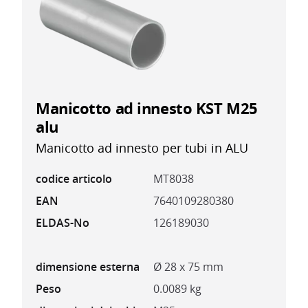
Manicotto ad innesto KST M25
alu
Manicotto ad innesto per tubi in ALU
codice articolo
MT8038
EAN
7640109280380
ELDAS-No
126189030
dimensione esterna
Ø 28 x 75 mm
Peso
0.0089 kg