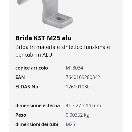
Brida KST M25 alu
Brida in materiale sintetico funzionale
per tubi in ALU
codice articolo
MT8034
EAN
7640109280342
ELDAS-No
126101030
dimensione esterna
41 x 27 x 14 mm
Peso
0.00352 kg
dimensioni dei tubi
M25