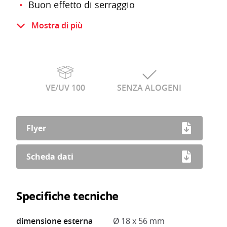
Buon effetto di serraggio
Plastica infrangibile resistente e
Mostra di più
dimensionalmente stabile
Resistente ai raggi UV
Le buste Minigripp sono richiudibili
VE/UV 100
SENZA ALOGENI
Flyer
Scheda dati
Specifiche tecniche
dimensione esterna
Ø 18 x 56 mm