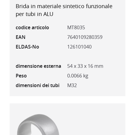
Brida in materiale sintetico funzionale
per tubi in ALU
codice articolo
MT8035
EAN
7640109280359
ELDAS-No
126101040
dimensione esterna
54 x 33 x 16 mm
Peso
0.0066 kg
dimensioni dei tubi
M32