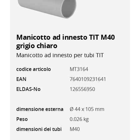
Manicotto ad innesto TIT M40
grigio chiaro
Manicotto ad innesto per tubi TIT
codice articolo
MT3164
EAN
7640109231641
ELDAS-No
126556950
dimensione esterna
Ø 44 x 105 mm
Peso
0.026 kg
dimensioni dei tubi
M40