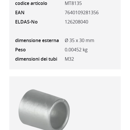
codice articolo
MT8135
EAN
7640109281356
ELDAS-No
126208040
dimensione esterna
Ø 35 x 30 mm
Peso
0.00452 kg
dimensioni dei tubi
M32