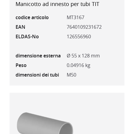
Manicotto ad innesto per tubi TIT
codice articolo
MT3167
EAN
7640109231672
ELDAS-No
126556960
dimensione esterna
Ø 55 x 128 mm
Peso
0.04916 kg
dimensioni dei tubi
M50