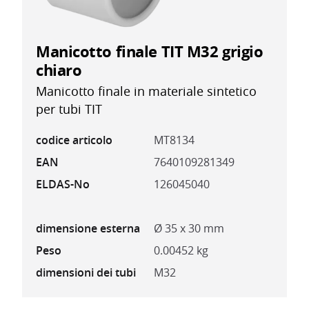
Manicotto finale TIT M32 grigio
chiaro
Manicotto finale in materiale sintetico
per tubi TIT
codice articolo
MT8134
EAN
7640109281349
ELDAS-No
126045040
dimensione esterna
Ø 35 x 30 mm
Peso
0.00452 kg
dimensioni dei tubi
M32