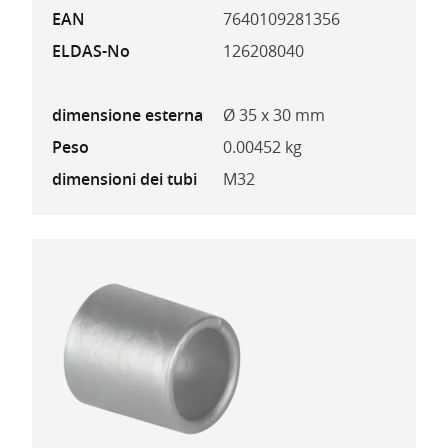
EAN
7640109281356
ELDAS-No
126208040
dimensione esterna
Ø 35 x 30 mm
Peso
0.00452 kg
dimensioni dei tubi
M32