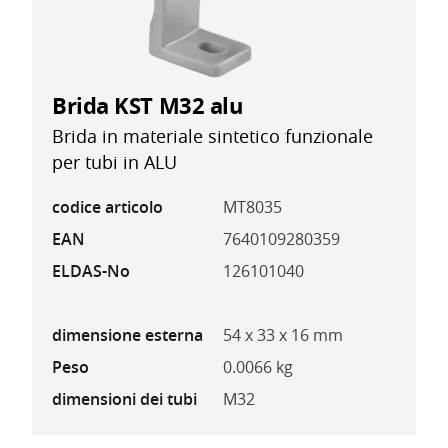
Brida KST M32 alu
Brida in materiale sintetico funzionale
per tubi in ALU
codice articolo
MT8035
EAN
7640109280359
ELDAS-No
126101040
dimensione esterna
54 x 33 x 16 mm
Peso
0.0066 kg
dimensioni dei tubi
M32