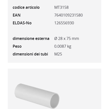
codice articolo
MT3158
EAN
7640109231580
ELDAS-No
126556930
dimensione esterna
Ø 28 x 75 mm
Peso
0.0087 kg
dimensioni dei tubi
M25