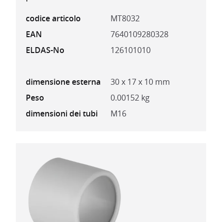
codice articolo
MT8032
EAN
7640109280328
ELDAS-No
126101010
dimensione esterna
30 x 17 x 10 mm
Peso
0.00152 kg
dimensioni dei tubi
M16