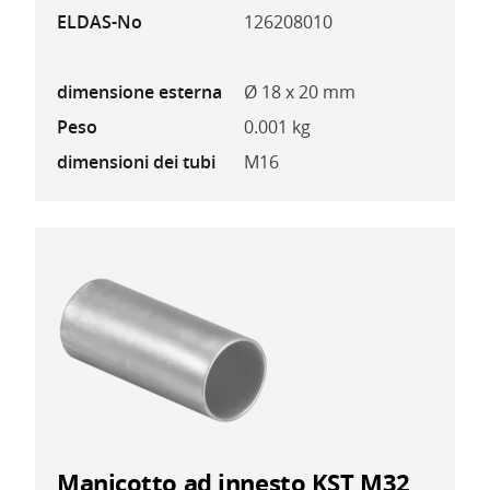
ELDAS-No
126208010
dimensione esterna
Ø 18 x 20 mm
Peso
0.001 kg
dimensioni dei tubi
M16
Manicotto ad innesto KST M32