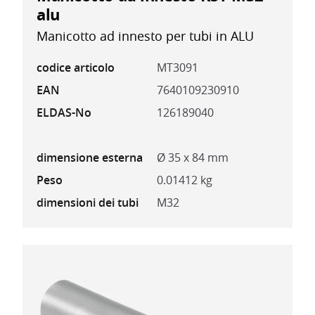
alu
Manicotto ad innesto per tubi in ALU
codice articolo
MT3091
EAN
7640109230910
ELDAS-No
126189040
dimensione esterna
Ø 35 x 84 mm
Peso
0.01412 kg
dimensioni dei tubi
M32