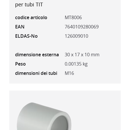
per tubi TIT
codice articolo
MT8006
EAN
7640109280069
ELDAS-No
126009010
dimensione esterna
30 x 17 x 10 mm
Peso
0.00135 kg
dimensioni dei tubi
M16