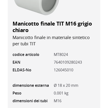
Manicotto finale TIT M16 grigio
chiaro
Manicotto finale in materiale sintetico
per tubi TIT
codice articolo
MT8024
EAN
7640109280243
ELDAS-No
126045010
dimensione esterna
Ø 18 x 20 mm
Peso
0.001 kg
dimensioni dei tubi
M16