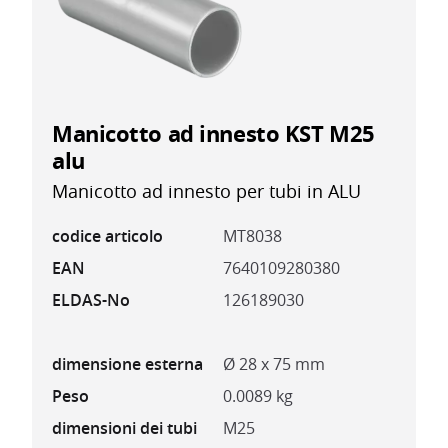
Manicotto ad innesto KST M25
alu
Manicotto ad innesto per tubi in ALU
codice articolo
MT8038
EAN
7640109280380
ELDAS-No
126189030
dimensione esterna
Ø 28 x 75 mm
Peso
0.0089 kg
dimensioni dei tubi
M25