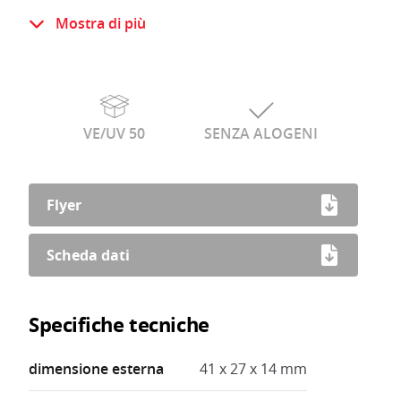
Plastica infrangibile resistente e
Mostra di più
dimensionalmente stabile
Resistente ai raggi UV
Le buste Minigripp sono richiudibili
VE/UV 50
SENZA ALOGENI
Flyer
Scheda dati
Specifiche tecniche
dimensione esterna
41 x 27 x 14 mm