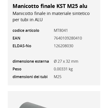
Manicotto finale KST M25 alu
Manicotto finale in materiale sintetico
per tubi in ALU
codice articolo
MT8041
EAN
7640109280410
ELDAS-No
126208030
dimensione esterna
Ø 27 x 32 mm
Peso
0.00331 kg
dimensioni dei tubi
M25