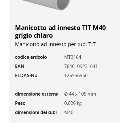
Manicotto ad innesto TIT M40
grigio chiaro
Manicotto ad innesto per tubi TIT
codice articolo
MT3164
EAN
7640109231641
ELDAS-No
126556950
dimensione esterna
Ø 44 x 105 mm
Peso
0.026 kg
dimensioni dei tubi
M40