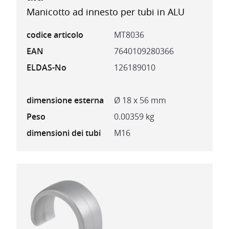
Manicotto ad innesto per tubi in ALU
codice articolo
MT8036
EAN
7640109280366
ELDAS-No
126189010
dimensione esterna
Ø 18 x 56 mm
Peso
0.00359 kg
dimensioni dei tubi
M16