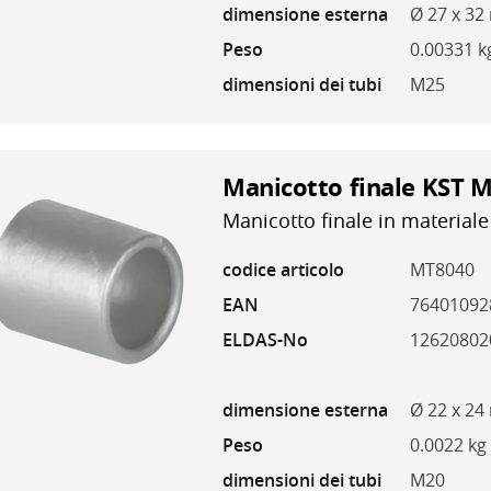
dimensione esterna
Ø 27 x 3
Peso
0.00331 k
dimensioni dei tubi
M25
Manicotto finale KST M
Manicotto finale in materiale
codice articolo
MT8040
EAN
76401092
ELDAS-No
12620802
dimensione esterna
Ø 22 x 2
Peso
0.0022 kg
dimensioni dei tubi
M20