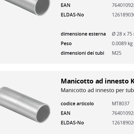
EAN
76401092
ELDAS-No
12618903
dimensione esterna
Ø 28 x 7
Peso
0.0089 kg
dimensioni dei tubi
M25
Manicotto ad innesto 
Manicotto ad innesto per tub
codice articolo
MT8037
EAN
76401092
ELDAS-No
12618902