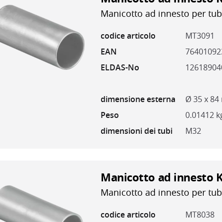
Manicotto ad innesto per tub
codice articolo
MT3091
EAN
76401092
ELDAS-No
12618904
dimensione esterna
Ø 35 x 8
Peso
0.01412 k
dimensioni dei tubi
M32
Manicotto ad innesto 
Manicotto ad innesto per tub
codice articolo
MT8038