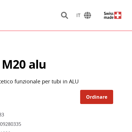
IT
 M20 alu
tetico funzionale per tubi in ALU
Ordinare
33
09280335