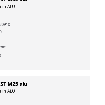
i in ALU
30910
0
4 mm
g
KST M25 alu
i in ALU