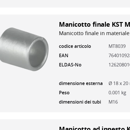
Manicotto finale KST M
Manicotto finale in materiale
codice articolo
MT8039
EAN
76401092
ELDAS-No
12620801
dimensione esterna
Ø 18 x 2
Peso
0.001 kg
dimensioni dei tubi
M16
Manicotto ad innesto 