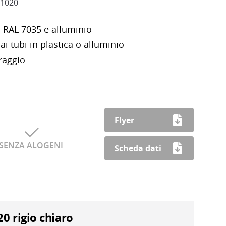
1020
o RAL 7035 e alluminio
ai tubi in plastica o alluminio
raggio
le resistente e dimensionalmente stabile
 UV
sono richiudibili
Flyer
SENZA ALOGENI
Scheda dati
0 rigio chiaro