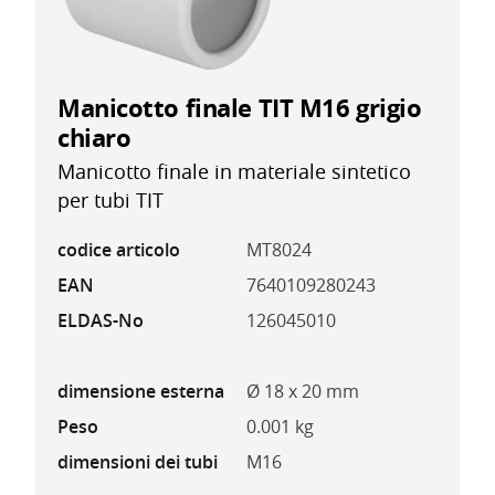
Manicotto finale TIT M16 grigio
chiaro
Manicotto finale in materiale sintetico
per tubi TIT
codice articolo
MT8024
EAN
7640109280243
ELDAS-No
126045010
dimensione esterna
Ø 18 x 20 mm
Peso
0.001 kg
dimensioni dei tubi
M16