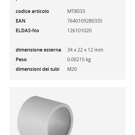
codice articolo
MT8033
EAN
7640109280335
ELDAS-No
126101020
dimensione esterna
34 x 22 x 12 mm
Peso
0.00215 kg
dimensioni dei tubi
M20