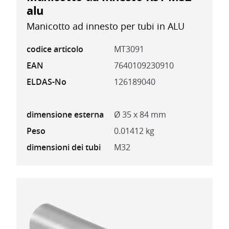
alu
Manicotto ad innesto per tubi in ALU
codice articolo
MT3091
EAN
7640109230910
ELDAS-No
126189040
dimensione esterna
Ø 35 x 84 mm
Peso
0.01412 kg
dimensioni dei tubi
M32