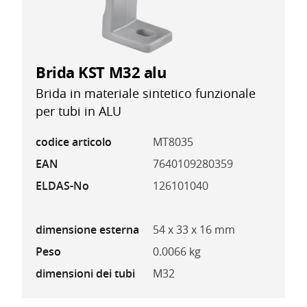
Brida KST M32 alu
Brida in materiale sintetico funzionale
per tubi in ALU
codice articolo
MT8035
EAN
7640109280359
ELDAS-No
126101040
dimensione esterna
54 x 33 x 16 mm
Peso
0.0066 kg
dimensioni dei tubi
M32