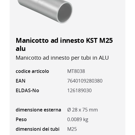
Manicotto ad innesto KST M25
alu
Manicotto ad innesto per tubi in ALU
codice articolo
MT8038
EAN
7640109280380
ELDAS-No
126189030
dimensione esterna
Ø 28 x 75 mm
Peso
0.0089 kg
dimensioni dei tubi
M25