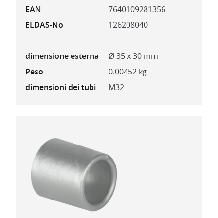
EAN
7640109281356
ELDAS-No
126208040
dimensione esterna
Ø 35 x 30 mm
Peso
0.00452 kg
dimensioni dei tubi
M32