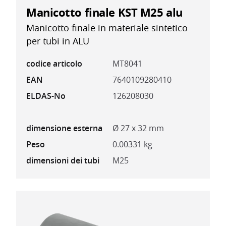
Manicotto finale KST M25 alu
Manicotto finale in materiale sintetico
per tubi in ALU
codice articolo
MT8041
EAN
7640109280410
ELDAS-No
126208030
dimensione esterna
Ø 27 x 32 mm
Peso
0.00331 kg
dimensioni dei tubi
M25