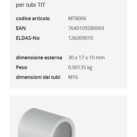
per tubi TIT
codice articolo
MT8006
EAN
7640109280069
ELDAS-No
126009010
dimensione esterna
30 x 17 x 10 mm
Peso
0.00135 kg
dimensioni dei tubi
M16