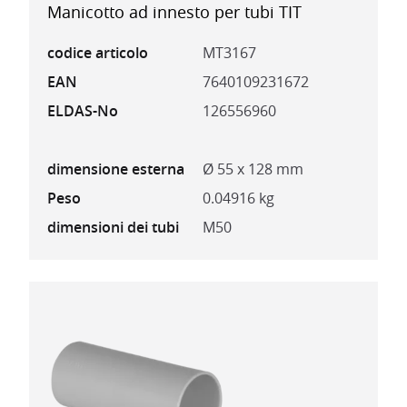
Manicotto ad innesto per tubi TIT
codice articolo
MT3167
EAN
7640109231672
ELDAS-No
126556960
dimensione esterna
Ø 55 x 128 mm
Peso
0.04916 kg
dimensioni dei tubi
M50