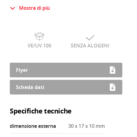
Plastica infrangibile resistente e
Mostra di più
dimensionalmente stabile
Resistente ai raggi UV
Le buste Minigripp sono richiudibili
VE/UV 100
SENZA ALOGENI
Flyer
Scheda dati
Specifiche tecniche
dimensione esterna
30 x 17 x 10 mm