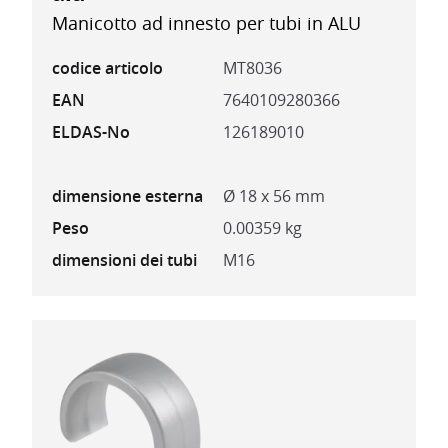
Manicotto ad innesto per tubi in ALU
codice articolo
MT8036
EAN
7640109280366
ELDAS-No
126189010
dimensione esterna
Ø 18 x 56 mm
Peso
0.00359 kg
dimensioni dei tubi
M16