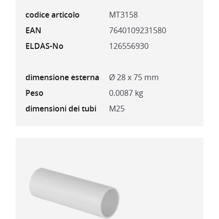
codice articolo
MT3158
EAN
7640109231580
ELDAS-No
126556930
dimensione esterna
Ø 28 x 75 mm
Peso
0.0087 kg
dimensioni dei tubi
M25