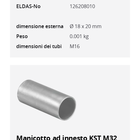
ELDAS-No
126208010
dimensione esterna
Ø 18 x 20 mm
Peso
0.001 kg
dimensioni dei tubi
M16
Manicotto ad innesto KST M32