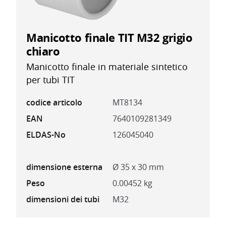
Manicotto finale TIT M32 grigio
chiaro
Manicotto finale in materiale sintetico
per tubi TIT
codice articolo
MT8134
EAN
7640109281349
ELDAS-No
126045040
dimensione esterna
Ø 35 x 30 mm
Peso
0.00452 kg
dimensioni dei tubi
M32