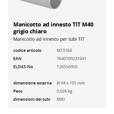
Manicotto ad innesto TIT M40
grigio chiaro
Manicotto ad innesto per tubi TIT
codice articolo
MT3164
EAN
7640109231641
ELDAS-No
126556950
dimensione esterna
Ø 44 x 105 mm
Peso
0.026 kg
dimensioni dei tubi
M40