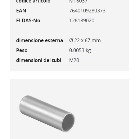
codice articolo
MT8037
EAN
7640109280373
ELDAS-No
126189020
dimensione esterna
Ø 22 x 67 mm
Peso
0.0053 kg
dimensioni dei tubi
M20