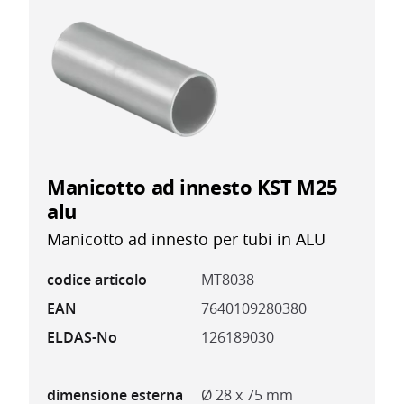
Manicotto ad innesto KST M25
alu
Manicotto ad innesto per tubi in ALU
codice articolo
MT8038
EAN
7640109280380
ELDAS-No
126189030
dimensione esterna
Ø 28 x 75 mm