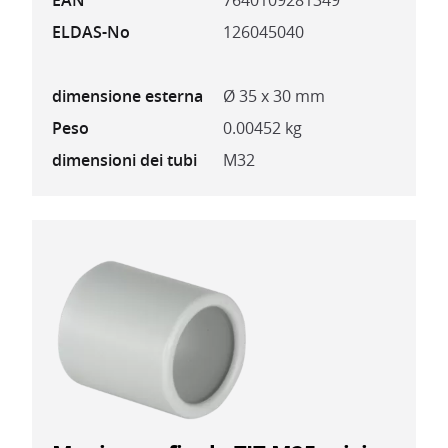
EAN
7640109281349
ELDAS-No
126045040
dimensione esterna
Ø 35 x 30 mm
Peso
0.00452 kg
dimensioni dei tubi
M32