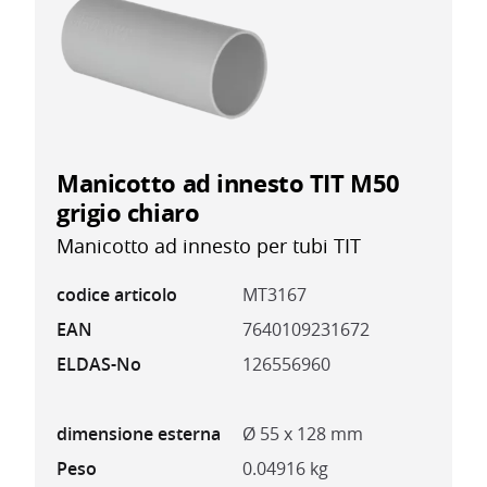
Manicotto ad innesto TIT M50
grigio chiaro
Manicotto ad innesto per tubi TIT
codice articolo
MT3167
EAN
7640109231672
ELDAS-No
126556960
dimensione esterna
Ø 55 x 128 mm
Peso
0.04916 kg