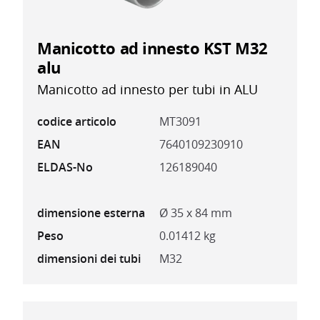
Manicotto ad innesto KST M32
alu
Manicotto ad innesto per tubi in ALU
codice articolo
MT3091
EAN
7640109230910
ELDAS-No
126189040
dimensione esterna
Ø 35 x 84 mm
Peso
0.01412 kg
dimensioni dei tubi
M32