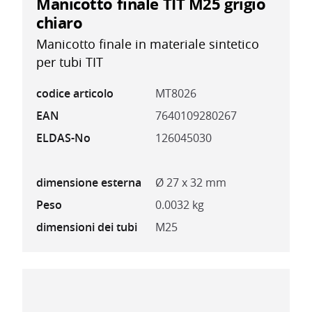
Manicotto finale TIT M25 grigio
chiaro
Manicotto finale in materiale sintetico
per tubi TIT
codice articolo
MT8026
EAN
7640109280267
ELDAS-No
126045030
dimensione esterna
Ø 27 x 32 mm
Peso
0.0032 kg
dimensioni dei tubi
M25