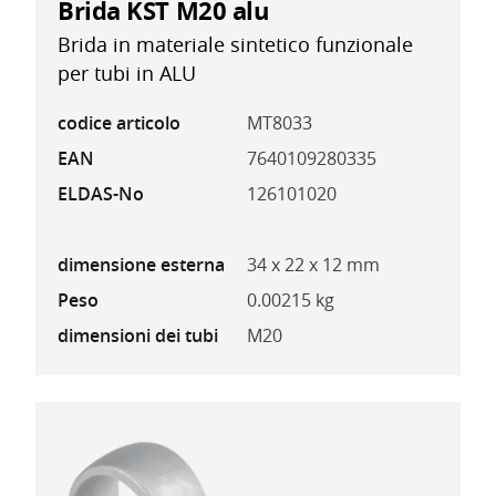
Brida KST M20 alu
Brida in materiale sintetico funzionale
per tubi in ALU
codice articolo
MT8033
EAN
7640109280335
ELDAS-No
126101020
dimensione esterna
34 x 22 x 12 mm
Peso
0.00215 kg
dimensioni dei tubi
M20