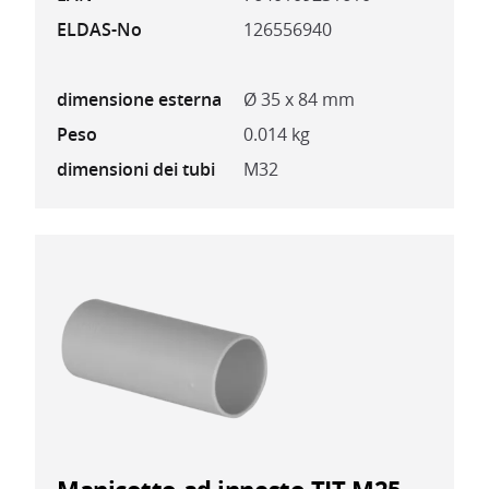
ELDAS-No
126556940
dimensione esterna
Ø 35 x 84 mm
Peso
0.014 kg
dimensioni dei tubi
M32