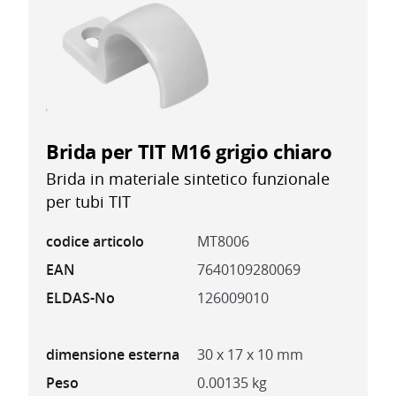
Brida per TIT M16 grigio chiaro
Brida in materiale sintetico funzionale
per tubi TIT
codice articolo
MT8006
EAN
7640109280069
ELDAS-No
126009010
dimensione esterna
30 x 17 x 10 mm
Peso
0.00135 kg