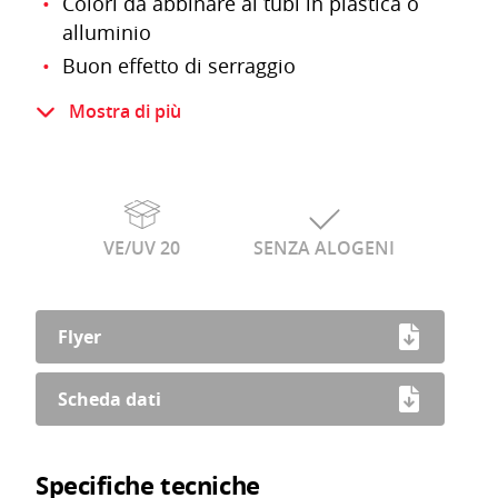
Colori da abbinare ai tubi in plastica o
alluminio
Buon effetto di serraggio
Plastica infrangibile resistente e
Mostra di più
dimensionalmente stabile
Resistente ai raggi UV
Le buste Minigripp sono richiudibili
VE/UV 20
SENZA ALOGENI
Flyer
Scheda dati
Specifiche tecniche