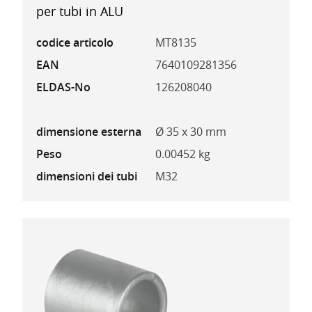
per tubi in ALU
codice articolo
MT8135
EAN
7640109281356
ELDAS-No
126208040
dimensione esterna
Ø 35 x 30 mm
Peso
0.00452 kg
dimensioni dei tubi
M32