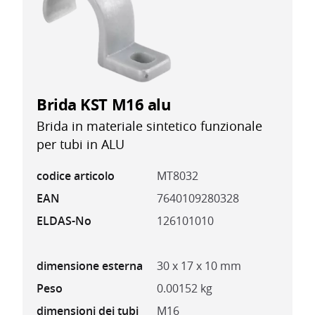
Brida KST M16 alu
Brida in materiale sintetico funzionale
per tubi in ALU
codice articolo
MT8032
EAN
7640109280328
ELDAS-No
126101010
dimensione esterna
30 x 17 x 10 mm
Peso
0.00152 kg
dimensioni dei tubi
M16