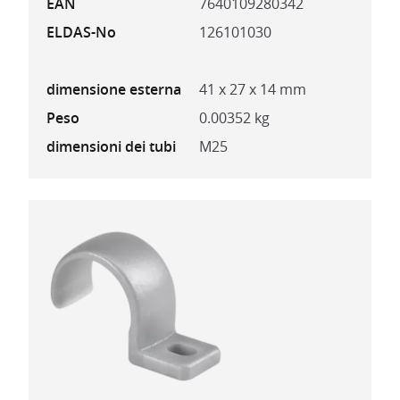
EAN
7640109280342
ELDAS-No
126101030
dimensione esterna
41 x 27 x 14 mm
Peso
0.00352 kg
dimensioni dei tubi
M25