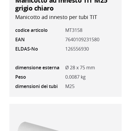
Manicotto ad innesto TIT M25
grigio chiaro
Manicotto ad innesto per tubi TIT
codice articolo
MT3158
EAN
7640109231580
ELDAS-No
126556930
dimensione esterna
Ø 28 x 75 mm
Peso
0.0087 kg
dimensioni dei tubi
M25