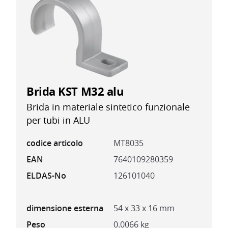
Brida KST M32 alu
Brida in materiale sintetico funzionale
per tubi in ALU
codice articolo
MT8035
EAN
7640109280359
ELDAS-No
126101040
dimensione esterna
54 x 33 x 16 mm
Peso
0.0066 kg