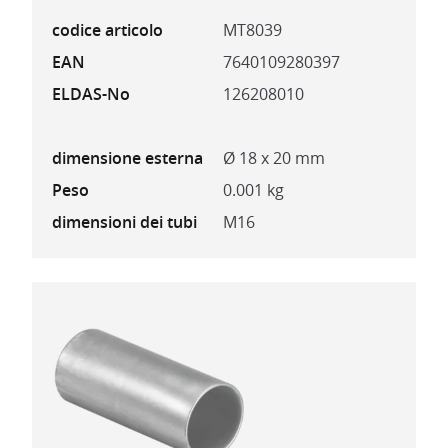
codice articolo
MT8039
EAN
7640109280397
ELDAS-No
126208010
dimensione esterna
Ø 18 x 20 mm
Peso
0.001 kg
dimensioni dei tubi
M16