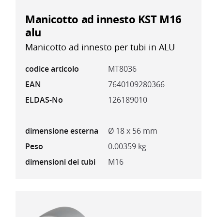
Manicotto ad innesto KST M16
alu
Manicotto ad innesto per tubi in ALU
codice articolo
MT8036
EAN
7640109280366
ELDAS-No
126189010
dimensione esterna
Ø 18 x 56 mm
Peso
0.00359 kg
dimensioni dei tubi
M16