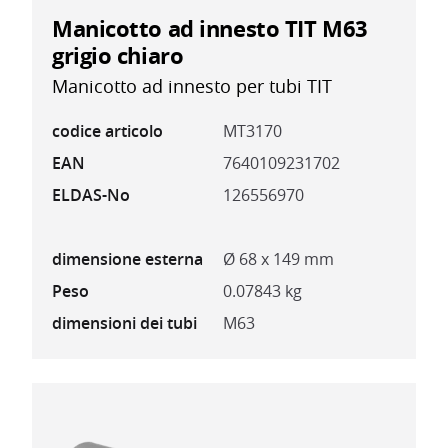
Manicotto ad innesto TIT M63
grigio chiaro
Manicotto ad innesto per tubi TIT
codice articolo
MT3170
EAN
7640109231702
ELDAS-No
126556970
dimensione esterna
Ø 68 x 149 mm
Peso
0.07843 kg
dimensioni dei tubi
M63