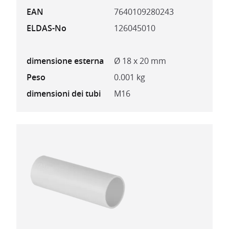
EAN
7640109280243
ELDAS-No
126045010
dimensione esterna
Ø 18 x 20 mm
Peso
0.001 kg
dimensioni dei tubi
M16