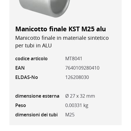
Manicotto finale KST M25 alu
Manicotto finale in materiale sintetico
per tubi in ALU
codice articolo
MT8041
EAN
7640109280410
ELDAS-No
126208030
dimensione esterna
Ø 27 x 32 mm
Peso
0.00331 kg
dimensioni dei tubi
M25