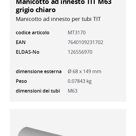
Manicotto ad innesto TIT M63
grigio chiaro
Manicotto ad innesto per tubi TIT
codice articolo
MT3170
EAN
7640109231702
ELDAS-No
126556970
dimensione esterna
Ø 68 x 149 mm
Peso
0.07843 kg
dimensioni dei tubi
M63