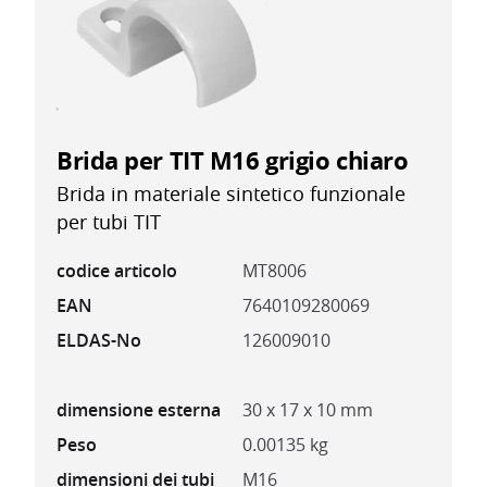
Brida per TIT M16 grigio chiaro
Brida in materiale sintetico funzionale
per tubi TIT
codice articolo
MT8006
EAN
7640109280069
ELDAS-No
126009010
dimensione esterna
30 x 17 x 10 mm
Peso
0.00135 kg
dimensioni dei tubi
M16