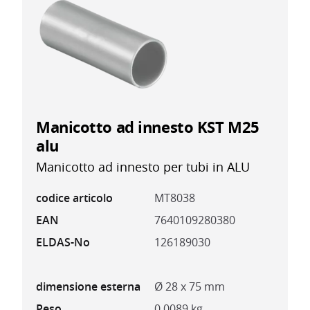
Manicotto ad innesto KST M25
alu
Manicotto ad innesto per tubi in ALU
codice articolo
MT8038
EAN
7640109280380
ELDAS-No
126189030
dimensione esterna
Ø 28 x 75 mm
Peso
0.0089 kg