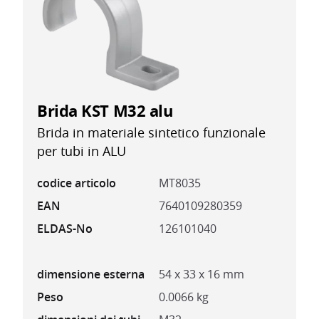
Brida KST M32 alu
Brida in materiale sintetico funzionale
per tubi in ALU
codice articolo
MT8035
EAN
7640109280359
ELDAS-No
126101040
dimensione esterna
54 x 33 x 16 mm
Peso
0.0066 kg