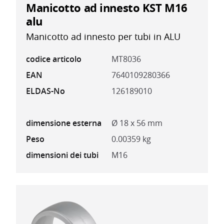
Manicotto ad innesto KST M16
alu
Manicotto ad innesto per tubi in ALU
codice articolo
MT8036
EAN
7640109280366
ELDAS-No
126189010
dimensione esterna
Ø 18 x 56 mm
Peso
0.00359 kg
dimensioni dei tubi
M16