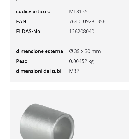
codice articolo
MT8135
EAN
7640109281356
ELDAS-No
126208040
dimensione esterna
Ø 35 x 30 mm
Peso
0.00452 kg
dimensioni dei tubi
M32