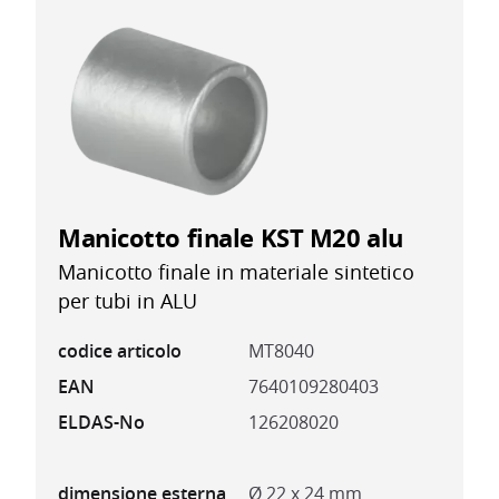
Manicotto finale KST M20 alu
Manicotto finale in materiale sintetico
per tubi in ALU
codice articolo
MT8040
EAN
7640109280403
ELDAS-No
126208020
dimensione esterna
Ø 22 x 24 mm