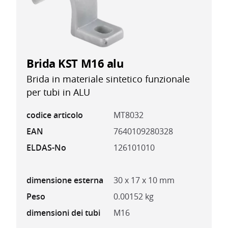
Brida KST M16 alu
Brida in materiale sintetico funzionale
per tubi in ALU
codice articolo
MT8032
EAN
7640109280328
ELDAS-No
126101010
dimensione esterna
30 x 17 x 10 mm
Peso
0.00152 kg
dimensioni dei tubi
M16