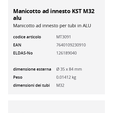
Manicotto ad innesto KST M32
alu
Manicotto ad innesto per tubi in ALU
codice articolo
MT3091
EAN
7640109230910
ELDAS-No
126189040
dimensione esterna
Ø 35 x 84 mm
Peso
0.01412 kg
dimensioni dei tubi
M32