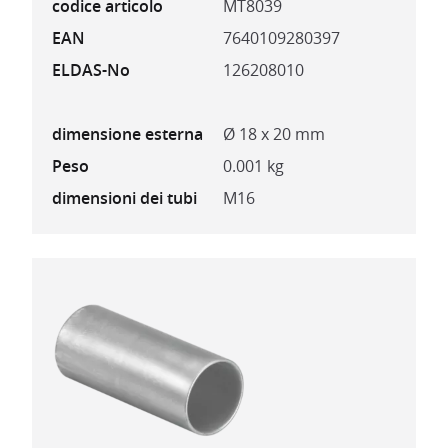
codice articolo
MT8039
EAN
7640109280397
ELDAS-No
126208010
dimensione esterna
Ø 18 x 20 mm
Peso
0.001 kg
dimensioni dei tubi
M16