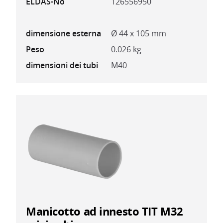
ELDAS-No
126556950
dimensione esterna
Ø 44 x 105 mm
Peso
0.026 kg
dimensioni dei tubi
M40
Manicotto ad innesto TIT M32