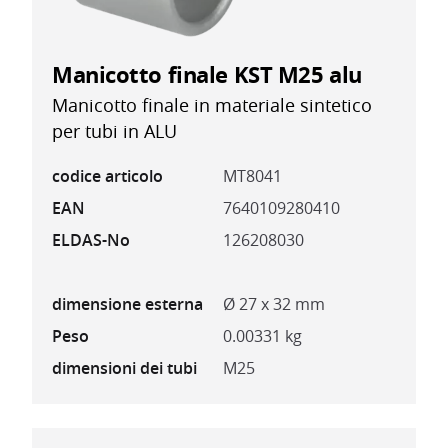
Manicotto finale KST M25 alu
Manicotto finale in materiale sintetico
per tubi in ALU
codice articolo
MT8041
EAN
7640109280410
ELDAS-No
126208030
dimensione esterna
Ø 27 x 32 mm
Peso
0.00331 kg
dimensioni dei tubi
M25