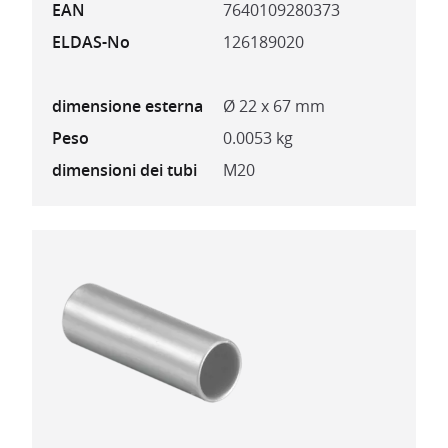
EAN
7640109280373
ELDAS-No
126189020
dimensione esterna
Ø 22 x 67 mm
Peso
0.0053 kg
dimensioni dei tubi
M20