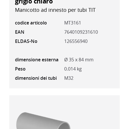
grigio chiaro
Manicotto ad innesto per tubi TIT
codice articolo
MT3161
EAN
7640109231610
ELDAS-No
126556940
dimensione esterna
Ø 35 x 84 mm
Peso
0.014 kg
dimensioni dei tubi
M32