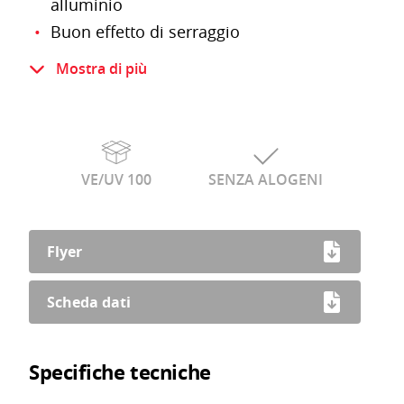
alluminio
Buon effetto di serraggio
Plastica infrangibile resistente e
Mostra di più
dimensionalmente stabile
Resistente ai raggi UV
Le buste Minigripp sono richiudibili
VE/UV 100
SENZA ALOGENI
Flyer
Scheda dati
Specifiche tecniche