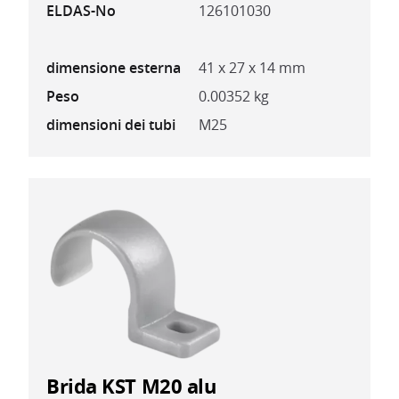
ELDAS-No
126101030
dimensione esterna
41 x 27 x 14 mm
Peso
0.00352 kg
dimensioni dei tubi
M25
Brida KST M20 alu